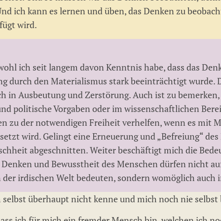
d ich kann es lernen und üben, das Denken zu beobacht
ügt wird.
hl ich seit langem davon Kenntnis habe, dass das Denk
ng durch den Materialismus stark beeinträchtigt wurde. D
ch in Ausbeutung und Zerstörung. Auch ist zu bemerken
 und politische Vorgaben oder im wissenschaftlichen Ber
en zu der notwendigen Freiheit verhelfen, wenn es mit 
etzt wird. Gelingt eine Erneuerung und „Befreiung“ des 
schheit abgeschnitten. Weiter beschäftigt mich die Bed
n. Denken und Bewusstheit des Menschen dürfen nicht au
in der irdischen Welt bedeuten, sondern womöglich auch i
ch selbst überhaupt nicht kenne und mich noch nie selbst
ass ich für mich ein fremder Mensch bin, welchen ich no