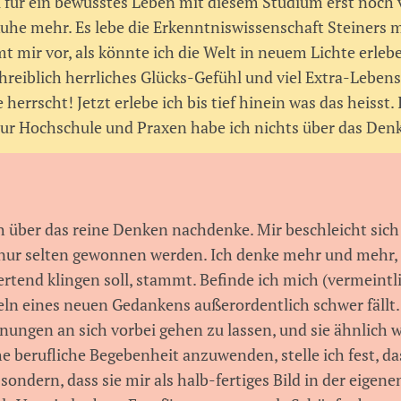
 für ein bewusstes Leben mit diesem Studium erst noch vo
 Ruhe mehr. Es lebe die Erkenntniswissenschaft Steiners 
t mir vor, als könnte ich die Welt in neuem Lichte erleb
reiblich herrliches Glücks-Gefühl und viel Extra-Lebens
herrscht! Jetzt erlebe ich bis tief hinein was das heisst
ur Hochschule und Praxen habe ich nichts über das Denk
ich über das reine Denken nachdenke. Mir beschleicht sic
ur selten gewonnen werden. Ich denke mehr und mehr, 
rtend klingen soll, stammt. Befinde ich mich (vermeintl
eln eines neuen Gedankens außerordentlich schwer fällt.
ungen an sich vorbei gehen zu lassen, und sie ähnlich wi
e berufliche Begebenheit anzuwenden, stelle ich fest, d
dern, dass sie mir als halb-fertiges Bild in der eigene