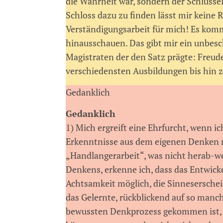
die Wahrheit war, sondern der Schlüssel
Schloss dazu zu finden lässt mir keine
Verständigungsarbeit für mich! Es komm
hinausschauen. Das gibt mir ein unbesch
Magistraten der den Satz prägte: Freude 
verschiedensten Ausbildungen bis hin z
Gedanklich
Gedanklich
1) Mich ergreift eine Ehrfurcht, wenn 
Erkenntnisse aus dem eigenen Denken n
„Handlangerarbeit“, was nicht herab-we
Denkens, erkenne ich, dass das Entwick
Achtsamkeit möglich, die Sinneserschein
das Gelernte, rückblickend auf so manch
bewussten Denkprozess gekommen ist, son