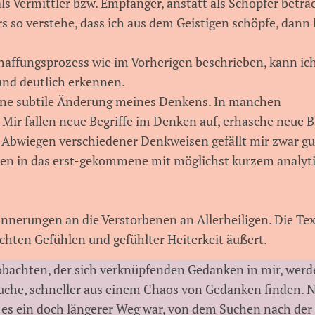
s Vermittler bzw. Empfänger, anstatt als Schöpfer betra
rs so verstehe, dass ich aus dem Geistigen schöpfe, dann
haffungsprozess wie im Vorherigen beschrieben, kann ich 
und deutlich erkennen.
eine subtile Änderung meines Denkens. In manchen
 Mir fallen neue Begriffe im Denken auf, erhasche neue B
Abwiegen verschiedener Denkweisen gefällt mir zwar gu
schen in das erst-gekommene mit möglichst kurzem analyt
nerungen an die Verstorbenen an Allerheiligen. Die Tex
 lichten Gefühlen und gefühlter Heiterkeit äußert.
bachten, der sich verknüpfenden Gedanken in mir, werd
s suche, schneller aus einem Chaos von Gedanken finden. 
 es ein doch längerer Weg war, von dem Suchen nach der