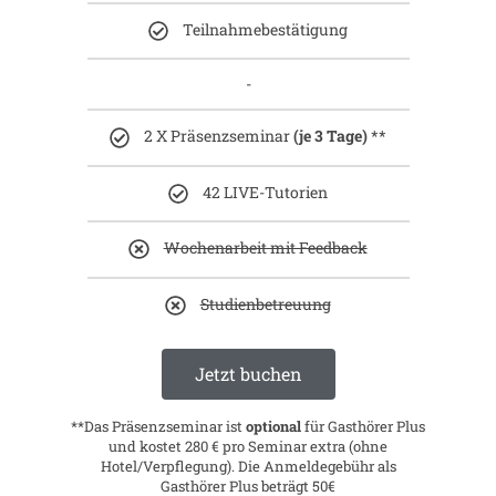
Teilnahmebestätigung
-
2 X Präsenzseminar
(je 3 Tage)
**
42 LIVE-Tutorien
Wochenarbeit mit Feedback
Studienbetreuung
Jetzt buchen
**Das
Präsenzseminar
ist
optional
für Gasthörer Plus
und kostet 280 € pro Seminar extra (ohne
Hotel/Verpflegung). Die Anmeldegebühr als
Gasthörer Plus beträgt 50€