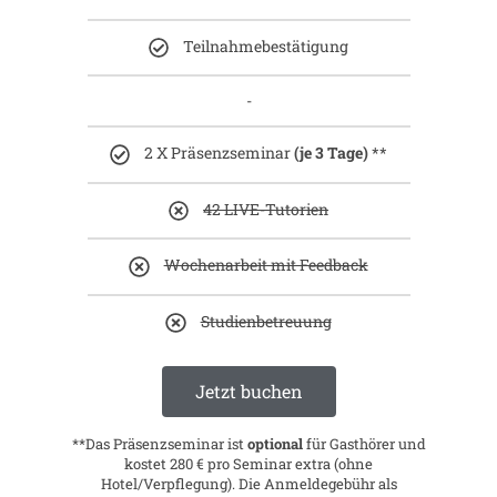
Teilnahmebestätigung
-
2 X Präsenzseminar
(je 3 Tage)
**
42 LIVE-Tutorien
Wochenarbeit mit Feedback
Studienbetreuung
Jetzt buchen
**Das
Präsenzseminar
ist
optional
für Gasthörer und
kostet 280 € pro Seminar extra (ohne
Hotel/Verpflegung). Die Anmeldegebühr als