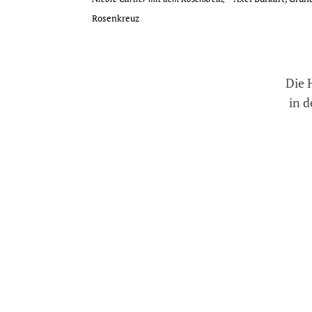
Rosenkreuz
Die 
in d