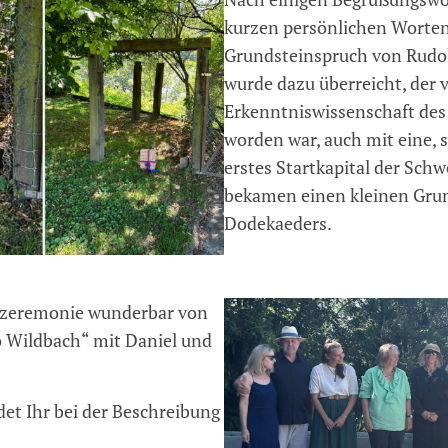
kurzen persönlichen Worten
Grundsteinspruch von Rudolf
wurde dazu überreicht, der 
Erkenntniswissenschaft des
worden war, auch mit eine, 
erstes Startkapital der Sch
bekamen einen kleinen Grun
Dodekaeders.
szeremonie wunderbar von
 Wildbach“ mit Daniel und
et Ihr bei der Beschreibung